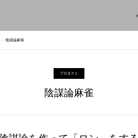
陰謀論麻雀
プロダクト
陰謀論麻雀