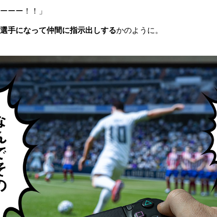
ーーー！！」
選手になって仲間に指示出しする
かのように。